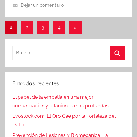
Dejar un comentario
Paginación
Entradas
1
2
3
4
»
siguientes
de
entradas
Buscar:
Buscar
Entradas recientes
El papel de la empatía en una mejor
comunicación y relaciones más profundas
Evostock.com: El Oro Cae por la Fortaleza del
Dólar
Prevención de Lesiones y Biomecánica: La