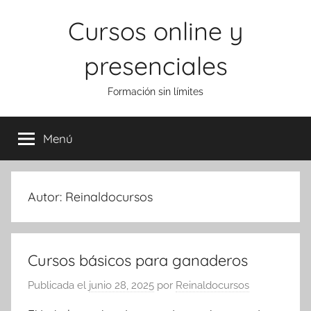
Saltar
Cursos online y
al
contenido
presenciales
Formación sin límites
Menú
Autor:
Reinaldocursos
Cursos básicos para ganaderos
Publicada el
junio 28, 2025
por
Reinaldocursos