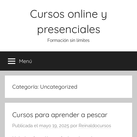
Saltar
Cursos online y
al
contenido
presenciales
Formación sin límites
Menú
Categoría:
Uncategorized
Cursos para aprender a pescar
Publicada el
mayo 19, 2025
por
Reinaldocursos