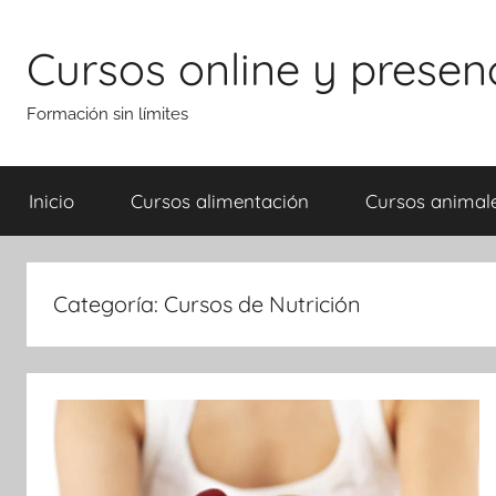
Saltar
al
Cursos online y presen
contenido
Formación sin límites
Inicio
Cursos alimentación
Cursos animal
Categoría:
Cursos de Nutrición