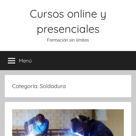
Saltar
Cursos online y
al
contenido
presenciales
Formación sin límites
Menú
Categoría:
Soldadura