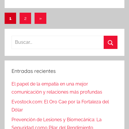
Paginación
Entradas
1
2
»
siguientes
de
entradas
Buscar:
Buscar
Entradas recientes
El papel de la empatía en una mejor
comunicación y relaciones más profundas
Evostock.com: El Oro Cae por la Fortaleza del
Dólar
Prevención de Lesiones y Biomecánica: La
Seguridad como Pilar del Rendimiento