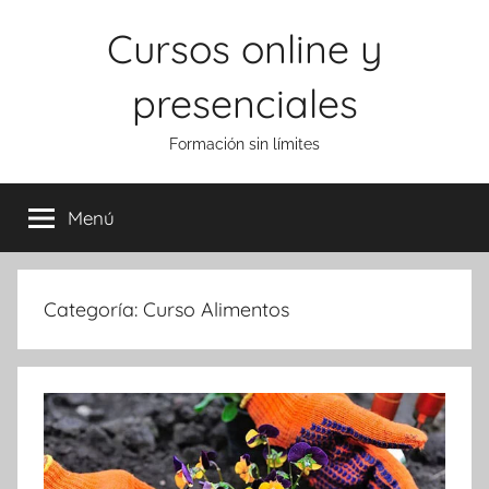
Saltar
Cursos online y
al
contenido
presenciales
Formación sin límites
Menú
Categoría:
Curso Alimentos