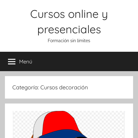
Saltar
Cursos online y
al
contenido
presenciales
Formación sin límites
Menú
Categoría:
Cursos decoración