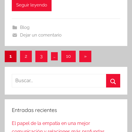
Seguir leyendo
Blog
Dejar un comentario
Paginación
Entradas
1
2
3
…
10
»
siguientes
de
entradas
Entradas recientes
El papel de la empatía en una mejor
comunicación y relaciones más profundas