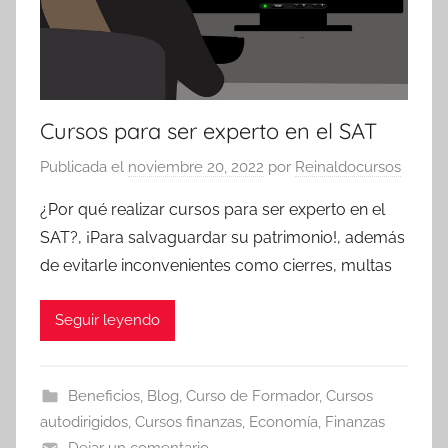
Cursos para ser experto en el SAT
Publicada el
noviembre 20, 2022
por
Reinaldocursos
¿Por qué realizar cursos para ser experto en el
SAT?, ¡Para salvaguardar su patrimonio!, además
de evitarle inconvenientes como cierres, multas
Seguir leyendo
Beneficios
,
Blog
,
Curso de Formador
,
Cursos
autodirigidos
,
Cursos finanzas
,
Economía
,
Finanzas
Dejar un comentario