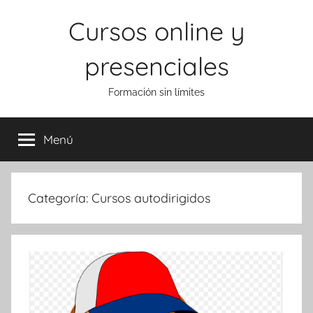
Saltar
Cursos online y
al
contenido
presenciales
Formación sin límites
Menú
Categoría:
Cursos autodirigidos