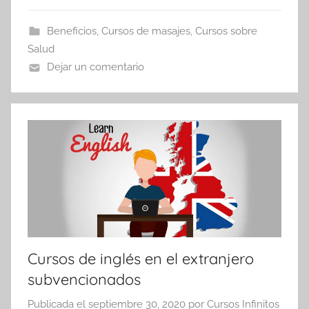
Beneficios
,
Cursos de masajes
,
Cursos sobre
Salud
Dejar un comentario
Cursos de inglés en el extranjero
subvencionados
Publicada el
septiembre 30, 2020
por
Cursos Infinitos