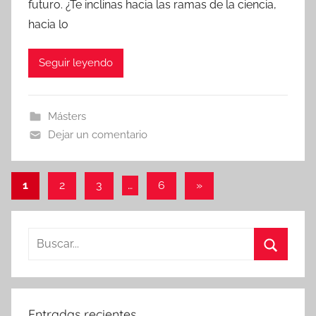
futuro. ¿Te inclinas hacia las ramas de la ciencia,
hacia lo
Seguir leyendo
Másters
Dejar un comentario
Paginación
Entradas
1
2
3
…
6
»
siguientes
de
entradas
Buscar:
Buscar
Entradas recientes