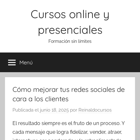
Saltar
Cursos online y
al
contenido
presenciales
Formación sin límites
Menú
Cómo mejorar tus redes sociales de
cara a los clientes
Publicada el
junio 18, 2025
por
Reinaldocursos
El resultado siempre es el fruto de un proceso. Y
cada mensaje que logra fidelizar, vender, atraer,