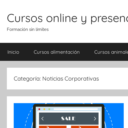
Saltar
al
Cursos online y presen
contenido
Formación sin límites
Inicio
Cursos alimentación
Cursos animal
Categoría:
Noticias Corporativas