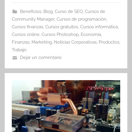
Beneficios
,
Blog
,
Curso de SEO
,
Cursos de
Community Manager
,
Cursos de programación
,
Cursos finanzas
,
Cursos gratuitos
,
Cursos informática
,
Cursos online
,
Cursos Photoshop
,
Economía
,
Finanzas
,
Marketing
,
Noticias Corporativas
,
Productos
,
Trabajo
Dejar un comentario