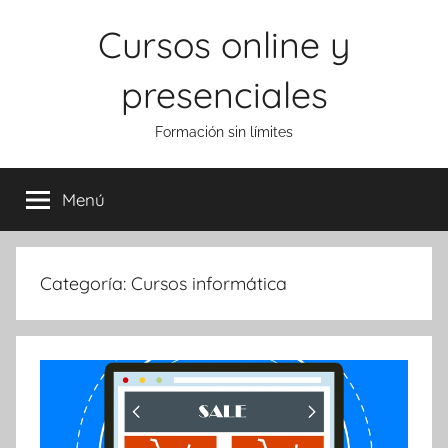
Saltar
Cursos online y
al
contenido
presenciales
Formación sin límites
Menú
Categoría:
Cursos informática