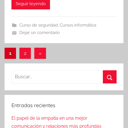
Seguir leyendo
Curso de seguridad
,
Cursos informática
Dejar un comentario
Paginación
Entradas
1
2
»
siguientes
de
entradas
Buscar:
Buscar
Entradas recientes
El papel de la empatía en una mejor
comunicación y relaciones más profundas