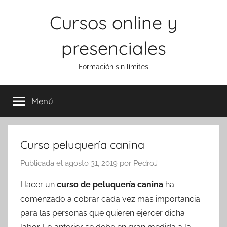
Saltar
Cursos online y
al
contenido
presenciales
Formación sin límites
Menú
Curso peluquería canina
Publicada el
agosto 31, 2019
por
PedroJ
Hacer un
curso de peluquería canina
ha
comenzado a cobrar cada vez más importancia
para las personas que quieren ejercer dicha