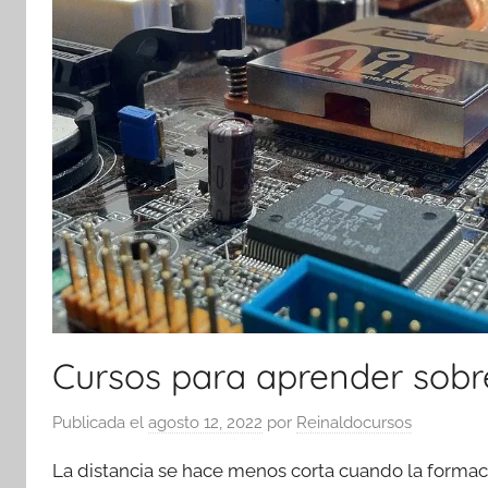
Cursos para aprender sob
Publicada el
agosto 12, 2022
por
Reinaldocursos
La distancia se hace menos corta cuando la forma