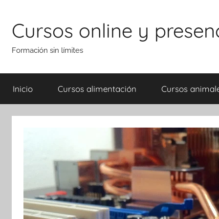
Saltar
al
Cursos online y presen
contenido
Formación sin límites
Inicio
Cursos alimentación
Cursos animal