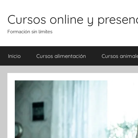
Saltar
al
Cursos online y presen
contenido
Formación sin límites
Inicio
Cursos alimentación
Cursos animal