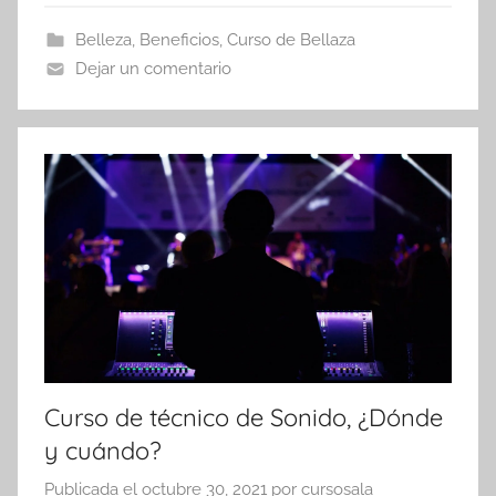
Belleza
,
Beneficios
,
Curso de Bellaza
Dejar un comentario
Curso de técnico de Sonido, ¿Dónde
y cuándo?
Publicada el
octubre 30, 2021
por
cursosala