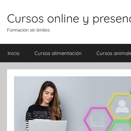
Saltar
al
Cursos online y presen
contenido
Formación sin límites
Inicio
Cursos alimentación
Cursos animal