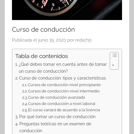
Curso de conducción
Publicada el
junio 19, 2020
por
reda710
Tabla de contenidos
¿Qué debes tomar en cuenta antes de tomar
un curso de conducción?
Curso de conducción: tipos y características
Cursos de conducción nivel principiante
Cursos de conducción nivel intermedio
Curso de conducción avanzado
Cursos de conducción a nivel laboral
El curso variará de acuerdo a la licencia
Por qué tomar un curso de conducción
Preguntas teóricas en un examen de
conducción