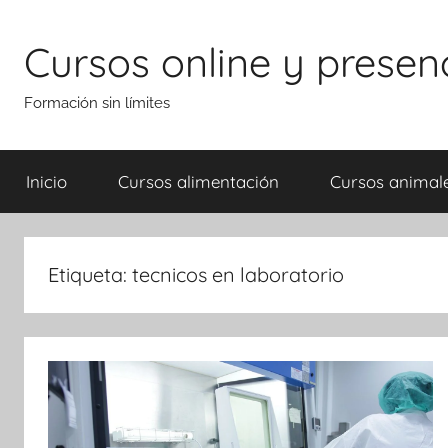
Saltar
al
Cursos online y presen
contenido
Formación sin límites
Inicio
Cursos alimentación
Cursos animal
Etiqueta:
tecnicos en laboratorio