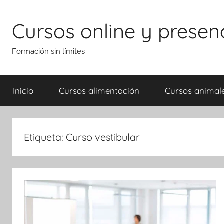
Saltar
al
Cursos online y presen
contenido
Formación sin límites
Inicio
Cursos alimentación
Cursos animal
Etiqueta:
Curso vestibular