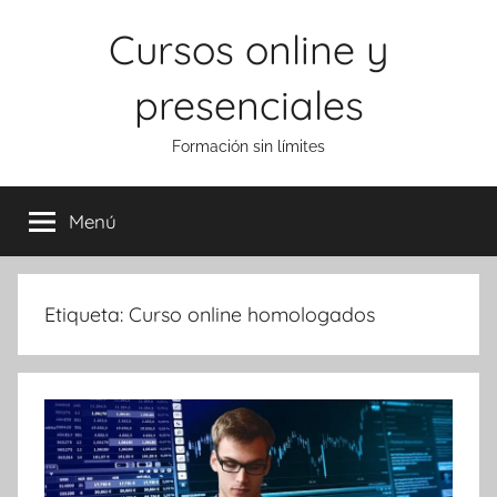
Saltar
Cursos online y
al
contenido
presenciales
Formación sin límites
Menú
Etiqueta:
Curso online homologados