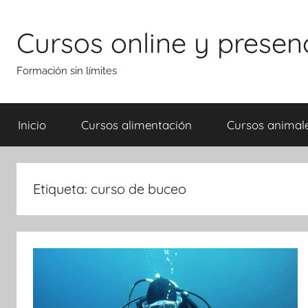
Saltar
al
Cursos online y presen
contenido
Formación sin límites
Inicio
Cursos alimentación
Cursos animal
Etiqueta:
curso de buceo