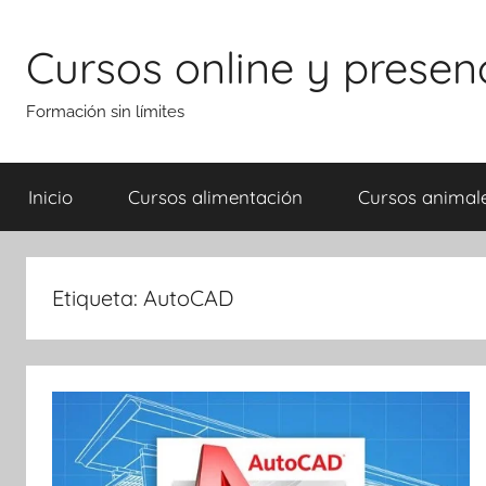
Saltar
al
Cursos online y presen
contenido
Formación sin límites
Inicio
Cursos alimentación
Cursos animal
Etiqueta:
AutoCAD