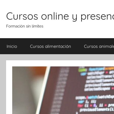
Saltar
al
Cursos online y presen
contenido
Formación sin límites
Inicio
Cursos alimentación
Cursos animal